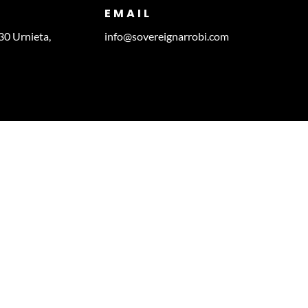
EMAIL
30 Urnieta,
info@sovereignarrobi.com