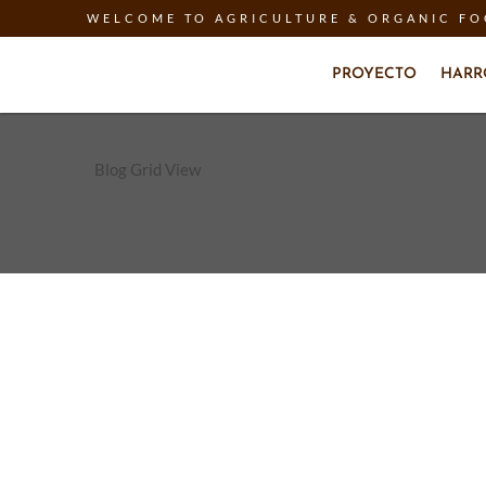
WELCOME TO AGRICULTURE & ORGANIC F
PROYECTO
HARR
Blog Grid View